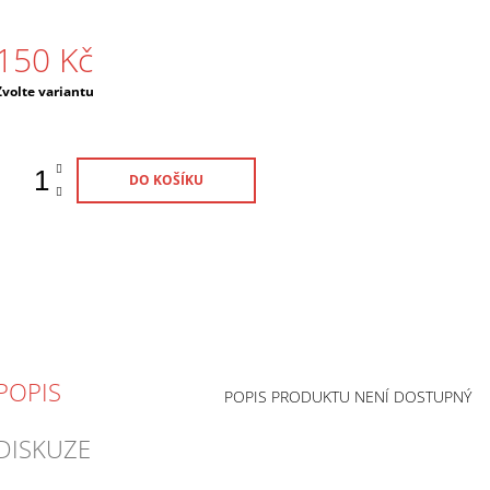
150 Kč
Měrná
Zvolte variantu
ena:
DO KOŠÍKU
POPIS
POPIS PRODUKTU NENÍ DOSTUPNÝ
DISKUZE