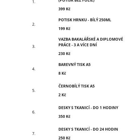
(POTISK BEZ FÓLIE)
399 Kč
POTISK HRNKU - BÍLÝ 250ML
199 Kč
VAZBA BAKALÁŘSKÉ A DIPLOMOVÉ
PRÁCE - 3 A VÍCE DNÍ
230 Kč
BAREVNÝ TISK A5
8 Kč
ČERNOBÍLÝ TISK A5
2 Kč
DESKY S TKANICÍ - DO 1 HODINY
350 Kč
DESKY S TKANICÍ - DO 24 HODIN
250 Kč