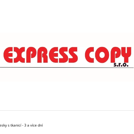
CO POTŘEBUJETE NAJÍT?
HLEDAT
DOPORUČUJEME
sky s tkanicí - 3 a více dní
POTISK HRNKU - BÍLÝ 250ML
VAZBA BAKALÁŘ