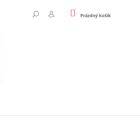
NÁKUPNÍ
HLEDAT
KOŠÍK
Prázdný košík
PŘIHLÁŠENÍ
Následující
SKÉ A DIPLOMOVÉ