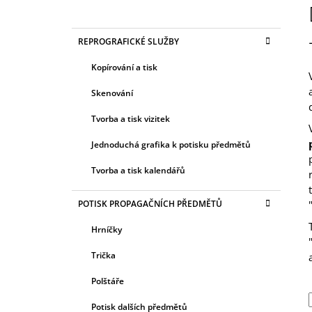
BEZ FÓLIE)
O
399 Kč
S
K
Přeskočit
REPROGRAFICKÉ SLUŽBY
T
A
kategorie
T
R
Kopírování a tisk
E
A
G
Skenování
N
O
R
N
Tvorba a tisk vizitek
I
Í
E
Jednoduchá grafika k potisku předmětů
P
A
Tvorba a tisk kalendářů
N
POTISK PROPAGAČNÍCH PŘEDMĚTŮ
E
L
Hrníčky
Trička
Polštáře
Potisk dalších předmětů