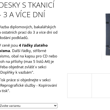
PRÁCE - 3 A VÍC
DESKY S TKANICÍ
199 Kč
230 Kč
- 3 A VÍCE DNÍ
Vazba diplomových, bakalářských
a ostatních prací do 3 a více dní od
dodání podkladů.
V ceně jsou
4 řádky zlatého
písma
. Další řádky, stříbrné
písmo, obal na kapsu pro CD nebo
roh na přílohy (max 5 listů A4) je
třeba objednat zvlášť v sekci
"Doplňky k vazbám".
Tisk práce si objednejte v sekci
"Reprografické služby - Kopírování
a tisk".