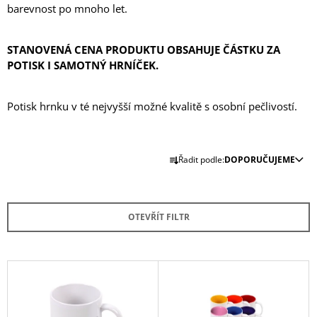
barevnost po mnoho let.
A
J
STANOVENÁ CENA PRODUKTU OBSAHUJE ČÁSTKU ZA
Í
POTISK I SAMOTNÝ HRNÍČEK.
T
?
Potisk hrnku v té nejvyšší možné kvalitě s osobní pečlivostí.
Ř
Řadit podle:
DOPORUČUJEME
HLEDAT
A
Z
E
OTEVŘÍT FILTR
D
N
O
Í
P
P
O
V
R
R
Ý
U
O
P
Č
U