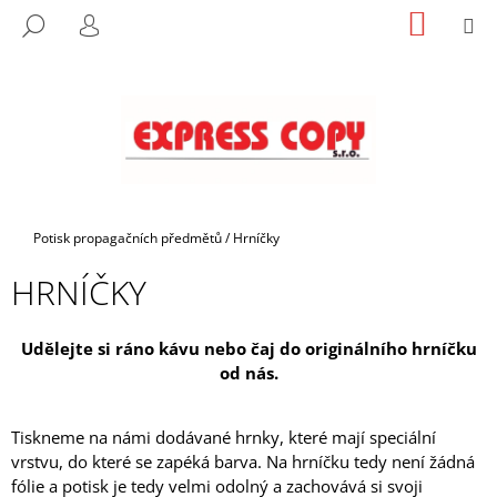
K
Přejít
NÁKUP
M
HLEDAT
na
KOŠÍK
O
PŘIHLÁŠENÍ
ZPĚT
ZPĚT
obsah
Š
Í
C
K
O
P
O
T
Domů
Potisk propagačních předmětů
/
Hrníčky
Ř
HRNÍČKY
E
B
U
Udělejte si ráno kávu nebo čaj do originálního hrníčku
od nás.
J
E
T
Tiskneme na námi dodávané hrnky, které mají speciální
E
vrstvu, do které se zapéká barva. Na hrníčku tedy není žádná
fólie a potisk je tedy velmi odolný a zachovává si svoji
N