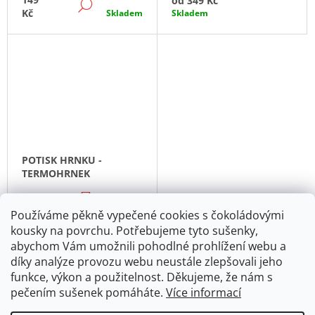
od
349 Kč
DETAIL
Kč
Skladem
Skladem
POTISK HRNKU -
TERMOHRNEK
DO
349
KOŠÍKU
Kč
Skladem
Používáme pěkně vypečené cookies s čokoládovými
kousky na povrchu. Potřebujeme tyto sušenky,
abychom Vám umožnili pohodlné prohlížení webu a
11
položek celkem
O
díky analýze provozu webu neustále zlepšovali jeho
V
funkce, výkon a použitelnost. Děkujeme, že nám s
L
pečením sušenek pomáháte.
Více informací
Á
D