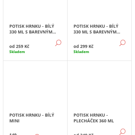
POTISK HRNKU - BÍLÝ
POTISK HRNKU - BÍLÝ
330 ML S BAREVNÝM
330 ML S BAREVNÝM
VNITŘKEM (IMITACE
VNITŘKEM UCHEM A
DETAIL
DE
PLECHÁČKU)
LŽIČKOU
od
259 Kč
od
299 Kč
Skladem
Skladem
POTISK HRNKU - BÍLÝ
POTISK HRNKU -
MINI
PLECHÁČEK 360 ML
DE
149