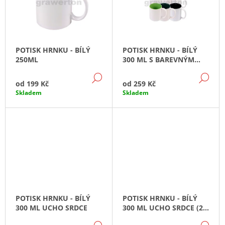
D
I
J
U
S
E
K
M
P
E
T
R
POTISK HRNKU - BÍLÝ
POTISK HRNKU - BÍLÝ
Ů
O
DESKY
250ML
300 ML S BAREVNÝM
D
S
VNITŘKEM
TKANICÍ
DETAIL
DE
U
od
199 Kč
od
259 Kč
-
K
Skladem
Skladem
DO
1
T
HODINY
Ů
350
Kč
POTISK HRNKU - BÍLÝ
POTISK HRNKU - BÍLÝ
300 ML UCHO SRDCE
300 ML UCHO SRDCE (2
KS - PRO PÁRY)