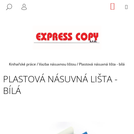
K
Přejít
NÁKUP
M
HLEDAT
na
KOŠÍK
O
PŘIHLÁŠENÍ
ZPĚT
ZPĚT
obsah
Š
Í
C
K
O
P
O
T
Domů
Knihařské práce
/
Vazba násuvnou lištou
/
Plastová násuvná lišta - bílá
Ř
PLASTOVÁ NÁSUVNÁ LIŠTA -
E
B
BÍLÁ
U
J
E
T
E
N