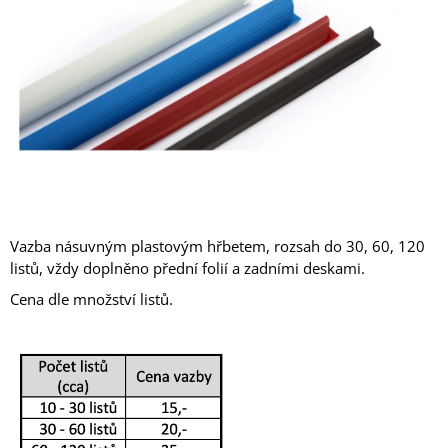
A
J
Í
T
?
HLEDAT
Vazba násuvným plastovým hřbetem, rozsah do 30, 60, 120
listů, vždy doplněno přední folií a zadními deskami.
Cena dle množství listů.
D
O
P
O
R
U
Č
U