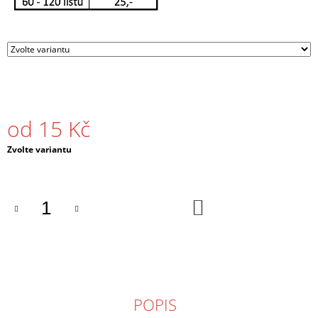
J
E
M
E
DESKY
S
TKANICÍ
-
od
15 Kč
DO
24
Měrná
Zvolte variantu
HODIN
cena:
250
Kč
DO
KOŠÍKU
POPIS